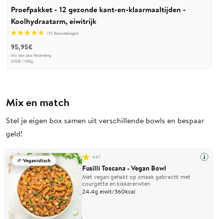
Proefpakket - 12 gezonde kant-en-klaarmaaltijden -
Koolhydraatarm, eiwitrijk
(15 Beoordelingen)
95,95€
incl. btw plus
Verzending
Basisprijs
pro
2,00€
/
100g
Mix en match
Stel je eigen box samen uit verschillende bowls en bespaar
geld!
4.67
🌱 Veganistisch
Fusilli Toscana - Vegan Bowl
Met vegan gehakt op smaak gebracht met
courgette en kikkererwten
24.4g eiwit/360kcal