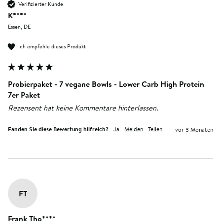
Verifizierter Kunde
K****
Essen, DE
Ich empfehle dieses Produkt
Probierpaket - 7 vegane Bowls - Lower Carb High Protein
7er Paket
Rezensent hat keine Kommentare hinterlassen.
Fanden Sie diese Bewertung hilfreich?
Ja
Melden
Teilen
vor 3 Monaten
FT
Frank Tho****