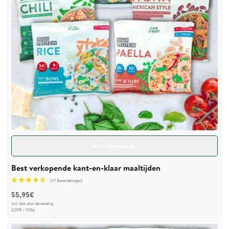
In winkelmandje
Best verkopende kant-en-klaar maaltijden
(37 Beoordelingen)
55,95€
incl. btw plus
Verzending
Basisprijs
pro
2,00€
/
100g