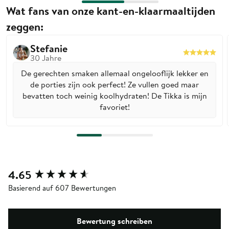
Wat fans van onze kant-en-klaarmaaltijden
zeggen:
Stefanie
30
Jahre
De gerechten smaken allemaal ongelooflijk lekker en
de porties zijn ook perfect! Ze vullen goed maar
bevatten toch weinig koolhydraten! De Tikka is mijn
favoriet!
New content loaded
4.65
Basierend auf 607 Bewertungen
Bewertung schreiben