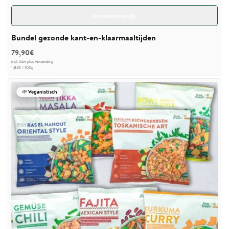
In winkelmandje
Bundel gezonde kant-en-klaarmaaltijden
79,90€
incl. btw plus
Verzending
Basisprijs
pro
1,82€
/
100g
🌱 Veganistisch