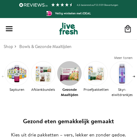
4,6
basierend auf
53.939
Bewertungen
Veilig winkelen met iDEAL
Winkelmand
Shop
Bowls & Gezonde Maaltijden
Meer tonen
Sapkuren
Afslankbundels
Gezonde
Proefpakketten
Skyr-
Maaltijden
eiwitdrankjes
Gezond eten gemakkelijk gemaakt
Kies uit drie pakketten – vers, lekker en zonder gedoe.