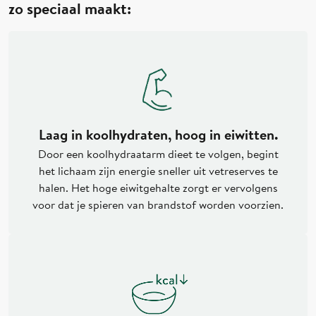
Apfelsaftkonzentrat, Kokosblütenzucker, Knoblauch, Zucker, Sambal Oelek
zo speciaal maakt:
(Chilischoten, Speisesalz, Säuerungsmittel (Essigsäure)), modifizierte Stärke,
Eiwit
8,6 g
Tamarinden, karamellisierter Zucker, Limettensaftkonzentrat, Dextrose,
Zout
0,90 g
citroenschil, citroengras, uien, eetzout, limoenbladeren,
citroensapconcentraat. Kan sporen van melk, ei en selderij bevatten.;
Durchschnittliche Nährwerte pro 100g:
Energie
384kJ/91kcal
Fett
2,3g
davon ges. Fettsäuren
0,5g
Kohlenhydrate
8,0g
Laag in koolhydraten, hoog in eiwitten.
davon Zucker
2,0g
Door een koolhydraatarm dieet te volgen, begint
Eiweiß
8,9g
het lichaam zijn energie sneller uit vetreserves te
Salz
0,90g
halen. Het hoge eiwitgehalte zorgt er vervolgens
voor dat je spieren van brandstof worden voorzien.