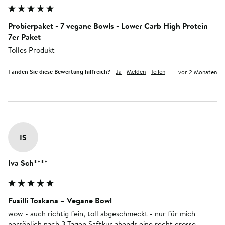
Probierpaket - 7 vegane Bowls - Lower Carb High Protein
7er Paket
Tolles Produkt
Fanden Sie diese Bewertung hilfreich?
Ja
Melden
Teilen
vor 2 Monaten
IS
Iva Sch****
Fusilli Toskana – Vegane Bowl
wow - auch richtig fein, toll abgeschmeckt - nur für mich 
persönlich nach 3 Tagen Saftkur abends eine recht grosse 