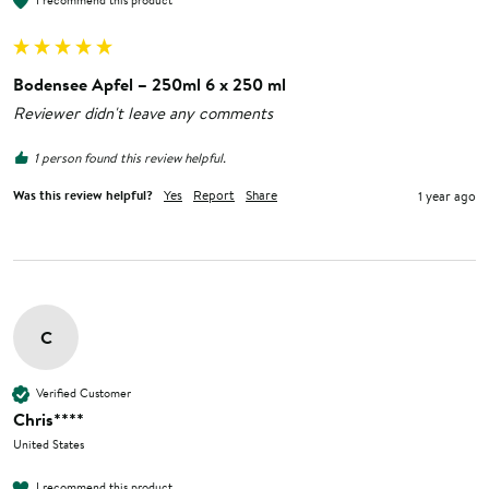
I recommend this product
Bodensee Apfel – 250ml 6 x 250 ml
Reviewer didn't leave any comments
1 person found this review helpful.
Was this review helpful?
Yes
Report
Share
1 year ago
C
Verified Customer
Chris****
United States
I recommend this product