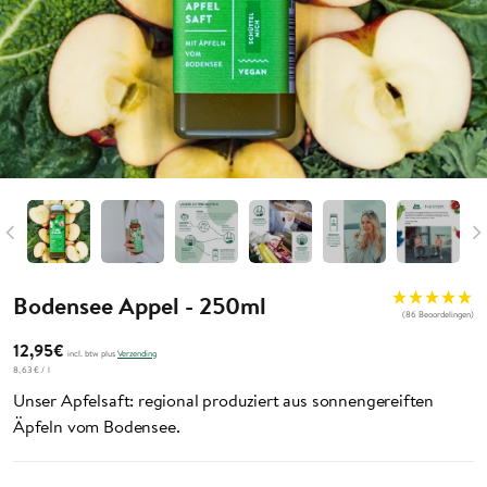
Bodensee Appel - 250ml
(86 Beoordelingen)
12,95€
incl. btw plus
Verzending
8,63€
/
l
Unser Apfelsaft: regional produziert aus sonnengereiften
Äpfeln vom Bodensee.