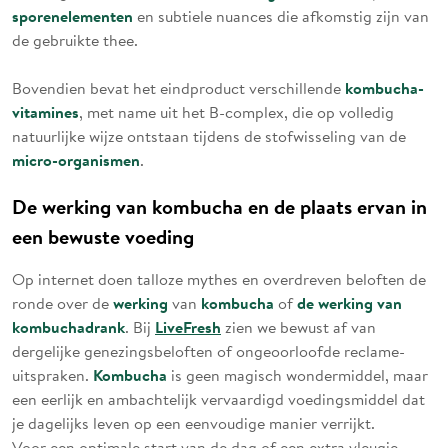
sporenelementen
en subtiele nuances die afkomstig zijn van
de gebruikte thee.
kombucha-
Bovendien bevat het eindproduct verschillende
vitamines
, met name uit het B-complex, die op volledig
natuurlijke wijze ontstaan tijdens de stofwisseling van de
micro-organismen
.
De werking van kombucha en de plaats ervan in
een bewuste voeding
Op internet doen talloze mythes en overdreven beloften de
werking
kombucha
de werking van
ronde over de
van
of
kombuchadrank
LiveFresh
. Bij
zien we bewust af van
dergelijke genezingsbeloften of ongeoorloofde reclame-
Kombucha
uitspraken.
is geen magisch wondermiddel, maar
een eerlijk en ambachtelijk vervaardigd voedingsmiddel dat
je dagelijks leven op een eenvoudige manier verrijkt.
Voor een optimale start van de dag of een extra vleugje