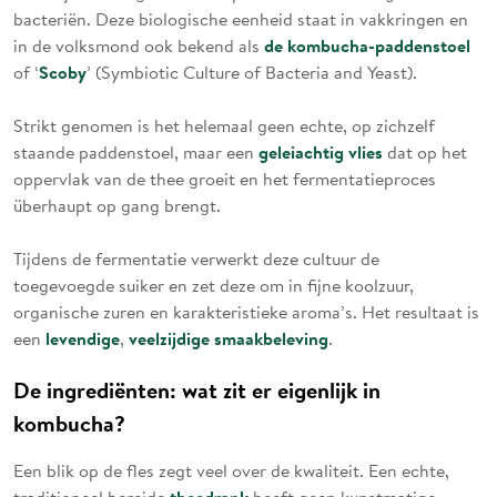
bacteriën. Deze biologische eenheid staat in vakkringen en
de kombucha-paddenstoel
in de volksmond ook bekend als
Scoby
of ‘
’ (Symbiotic Culture of Bacteria and Yeast).
Strikt genomen is het helemaal geen echte, op zichzelf
geleiachtig vlies
staande paddenstoel, maar een
dat op het
oppervlak van de thee groeit en het fermentatieproces
überhaupt op gang brengt.
Tijdens de fermentatie verwerkt deze cultuur de
toegevoegde suiker en zet deze om in fijne koolzuur,
organische zuren en karakteristieke aroma’s. Het resultaat is
levendige
veelzijdige
smaakbeleving
een
,
.
De ingrediënten: wat zit er eigenlijk in
kombucha?
Een blik op de fles zegt veel over de kwaliteit. Een echte,
theedrank
traditioneel bereide
heeft geen kunstmatige