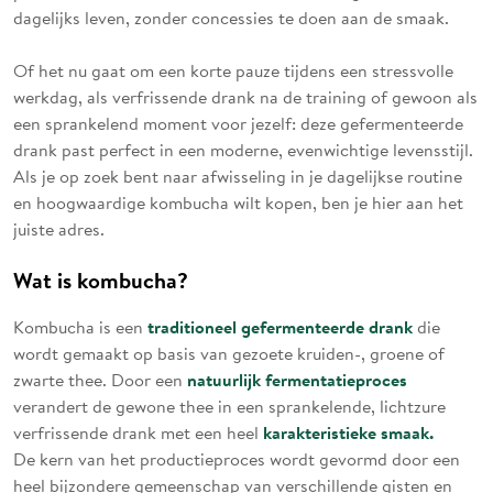
dagelijks leven, zonder concessies te doen aan de smaak.
Of het nu gaat om een korte pauze tijdens een stressvolle
werkdag, als verfrissende drank na de training of gewoon als
een sprankelend moment voor jezelf: deze gefermenteerde
drank past perfect in een moderne, evenwichtige levensstijl.
Als je op zoek bent naar afwisseling in je dagelijkse routine
en hoogwaardige kombucha wilt kopen, ben je hier aan het
juiste adres.
Wat is kombucha?
traditioneel gefermenteerde drank
Kombucha is een
die
wordt gemaakt op basis van gezoete kruiden-, groene of
natuurlijk fermentatieproces
zwarte thee. Door een
verandert de gewone thee in een sprankelende, lichtzure
karakteristieke smaak.
verfrissende drank met een heel
De kern van het productieproces wordt gevormd door een
heel bijzondere gemeenschap van verschillende gisten en