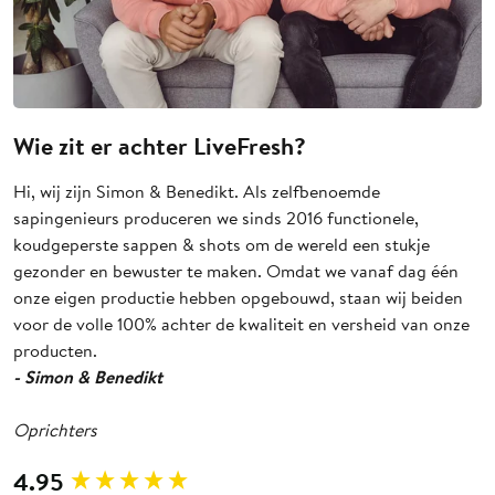
Wie zit er achter LiveFresh?
Hi, wij zijn Simon & Benedikt. Als zelfbenoemde
sapingenieurs produceren we sinds 2016 functionele,
koudgeperste sappen & shots om de wereld een stukje
gezonder en bewuster te maken. Omdat we vanaf dag één
onze eigen productie hebben opgebouwd, staan wij beiden
voor de volle 100% achter de kwaliteit en versheid van onze
producten.
- Simon & Benedikt
Oprichters
New content loaded
4.95