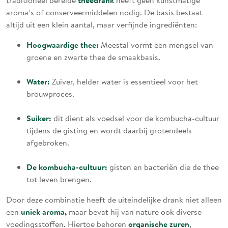
aroma’s of conserveermiddelen nodig. De basis bestaat
altijd uit een klein aantal, maar verfijnde ingrediënten:
Hoogwaardige thee:
Meestal vormt een mengsel van
groene en zwarte thee de smaakbasis.
Water:
Zuiver, helder water is essentieel voor het
brouwproces.
Suiker:
dit dient als voedsel voor de kombucha-cultuur
tijdens de gisting en wordt daarbij grotendeels
afgebroken.
De kombucha-cultuur:
gisten en bacteriën die de thee
tot leven brengen.
Door deze combinatie heeft de uiteindelijke drank niet alleen
uniek aroma,
een
maar bevat hij van nature ook diverse
organische zuren
voedingsstoffen. Hiertoe behoren
,