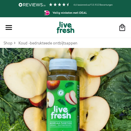
4,6
basierend auf
53.932
Bewertungen
Veilig winkelen met iDEAL
Winkelmand
Shop
Koud -bedrukteede ontbijtsappen