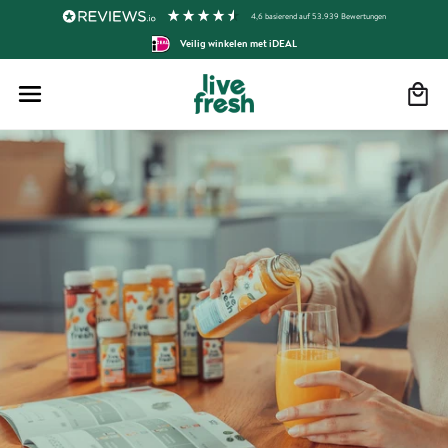
4,6
basierend auf
53.939
Bewertungen
Veilig winkelen met iDEAL
Warenkor